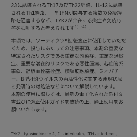
23に誘導されるTh17及びTh22経路、IL-12に誘導
されるTh1経路、Ⅰ型IFNが関与する複数の免疫経
路を阻害するなど、TYK2が介在する炎症や免疫応
1）-4）
答を抑制すると考えられます
。
本項では、ソーティクツ®錠を適正に使用していただ
くため、投与にあたっての注意事項、本剤の重要な
特定されたリスクである重篤な感染症、重篤な過敏
症、重要な潜在的リスクである悪性腫瘍、心血管系
事象、静脈血栓塞栓症、横紋筋融解症、ミオパチ
ー、B型肝炎ウイルスの再活性化に関する発現状況
と発現時の対処法などについて解説しています。
本剤の使用に際しては、最新の電子化された添付文
書並びに適正使用ガイドを熟読の上、適正使用をお
願いいたします。
TYK2：tyrosine kinase 2、IL：interleukin、IFN：interferon、