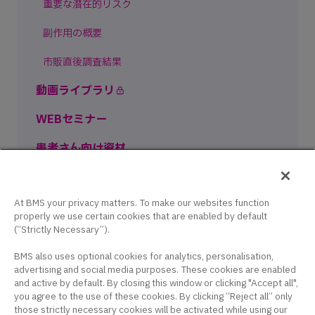
重要な潜在的リスク
副作用の概要
市販直後調査結果
動画ライブラリ
WEBセミナー
患者さん向け資材
世界の乾癬ストーリー
At BMS your privacy matters. To make our websites function
properly we use certain cookies that are enabled by default
(“Strictly Necessary”).
BMS also uses optional cookies for analytics, personalisation,
advertising and social media purposes. These cookies are enabled
and active by default. By closing this window or clicking "Accept all",
you agree to the use of these cookies. By clicking “Reject all” only
このサイトは、日本国内の医療関係者の方を対象にブリストル・マ
those strictly necessary cookies will be activated while using our