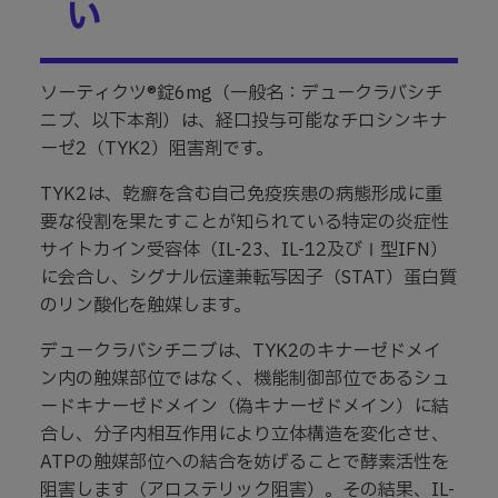
い
ソーティクツ®錠6mg（一般名：デュークラバシチ
ニブ、以下本剤）は、経口投与可能なチロシンキナ
ーゼ2（TYK2）阻害剤です。
TYK2は、乾癬を含む自己免疫疾患の病態形成に重
要な役割を果たすことが知られている特定の炎症性
サイトカイン受容体（IL-23、IL-12及びⅠ型IFN）
に会合し、シグナル伝達兼転写因子（STAT）蛋白質
のリン酸化を触媒します。
デュークラバシチニブは、TYK2のキナーゼドメイ
ン内の触媒部位ではなく、機能制御部位であるシュ
ードキナーゼドメイン（偽キナーゼドメイン）に結
合し、分子内相互作用により立体構造を変化させ、
ATPの触媒部位への結合を妨げることで酵素活性を
阻害します（アロステリック阻害）。その結果、IL-