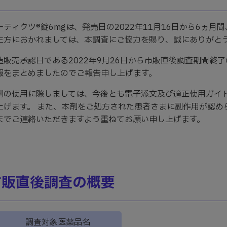
ーティクツ®錠6mgは、発売日の2022年11月16日から6ヵ
生方におかれましては、本調査にご協力を賜り、誠にありがと
造販売承認日である2022年9月26日から市販直後調査期間終了
報をまとめましたのでご報告申し上げます。
剤の使用に際しましては、今後とも電子添文及び適正使用ガイ
上げます。 また、本剤をご処方された患者さまに副作用が認め
までご連絡いただきますよう重ねてお願い申し上げます。
市販直後調査の概要
調査対象医薬品名