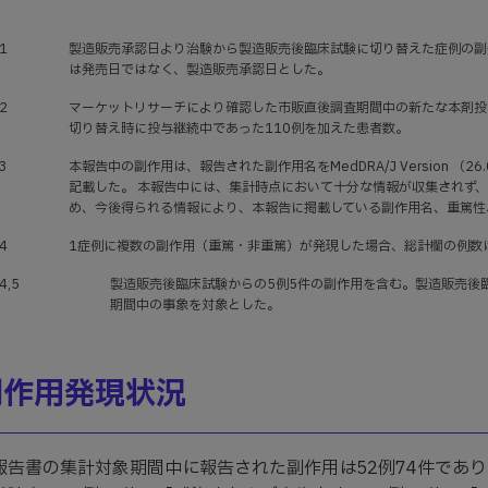
1
製造販売承認日より治験から製造販売後臨床試験に切り替えた症例の副
は発売日ではなく、製造販売承認日とした。
2
マーケットリサーチにより確認した市販直後調査期間中の新たな本剤投
切り替え時に投与継続中であった110例を加えた患者数。
3
本報告中の副作用は、報告された副作用名をMedDRA/J Version （
記載した。 本報告中には、集計時点において十分な情報が収集されず
め、今後得られる情報により、本報告に掲載している副作用名、重篤性
4
1症例に複数の副作用（重篤・非重篤）が発現した場合、総計欄の例数
4,5
製造販売後臨床試験からの5例5件の副作用を含む。製造販売後
期間中の事象を対象とした。
副作用発現状況
報告書の集計対象期間中に報告された副作用は52例74件であ