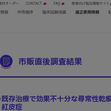
資材オーダー
CONTACT
FAQ
患者向け製品情報サイト
本情報
作用機序
臨床試験成績
適正使用情報
市販直後調査結果
●
既存治療で効果不十分な尋常性乾
紅皮症