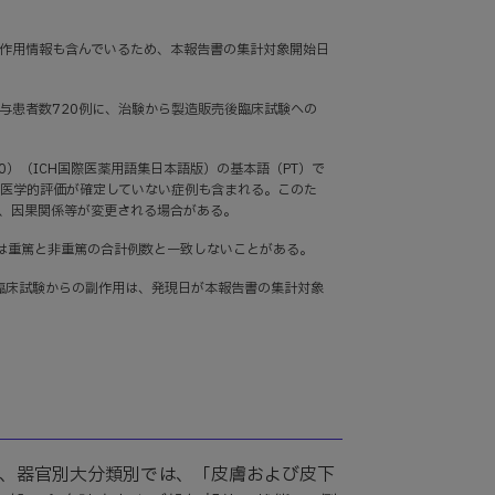
作用情報も含んでいるため、本報告書の集計対象開始日
与患者数720例に、治験から製造販売後臨床試験への
26.0）（ICH国際医薬用語集日本語版）の基本語（PT）で
、医学的評価が確定していない症例も含まれる。このた
、因果関係等が変更される場合がある。
は重篤と非重篤の合計例数と一致しないことがある。
臨床試験からの副作用は、発現日が本報告書の集計対象
り、器官別大分類別では、「皮膚および皮下