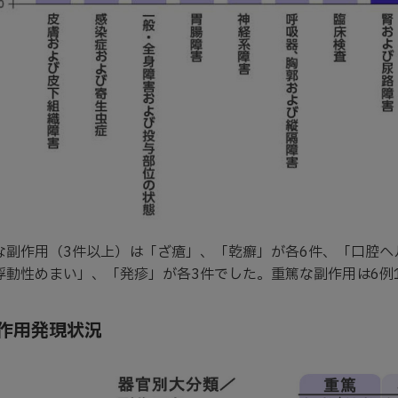
な副作用（3件以上）は「ざ瘡」、「乾癬」が各6件、「口腔ヘ
浮動性めまい」、「発疹」が各3件でした。重篤な副作用は6例
作用発現状況