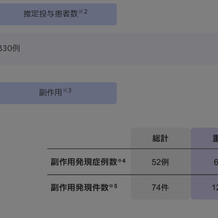
※2
推定投与患者数
830例
※3
副作用