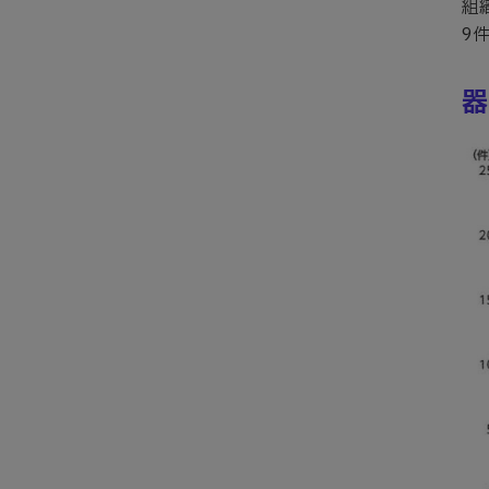
組
9
器