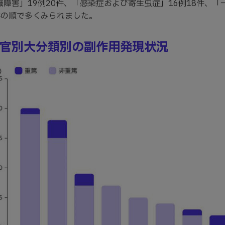
織障害」19例20件、「感染症および寄生虫症」16例18件、
件の順で多くみられました。
官別大分類別の副作用発現状況