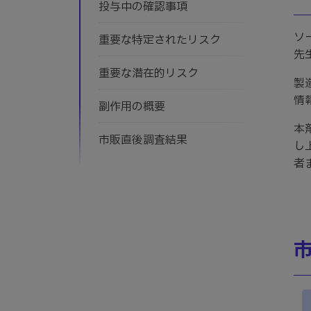
投与中の確認事項
ソ
重要な特定されたリスク
先
重要な潜在的リスク
製
情
副作用の概要
本
市販直後調査結果
し
者